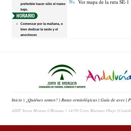
Ver mapa de la ruta SE-1
preferible hacer sólo el tramo
bajo.
Comenzar por la mañana, o
bien dedicar la tarde y el
anochecer.
Inicio
|
¿Quiénes somos?
|
Rutas ornitológicas
|
Guía de aves
|
P
ADIT Sierra Morena C/Retama 1 14350 Cerro Muriano-Obejo (Córdoba)