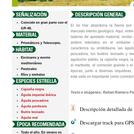
Coincide en gran parte con el
El río Viar abandona la Sierra por 
GR-48.
marcado interés geológico. Aquí, entre
laderas de apretado matorral, recibe 
ambos retenidos en el embalse 
Prismáticos y Telescopio.
caracteriza su ornitofauna: las águil
pescadora, los buitres leonado y ne
Encinares y monte
aguilucho pálido, la cigüeña negra, la
mediterráneo
el martinete, el cormorán grande o el
Pastizales
épocas, junto a diversas orquídeas, 
Ríos y embalse
este valle es importante como corredor
Cigüeña negra
Texto e imágenes: Rafael Romero Po
Águila imperial ibérica
Águila pescadora
Águila perdicera
Descripción detallada de 
Buitre leonado
Águila real
Descargar track para GPS 
Todo el año. En verano es