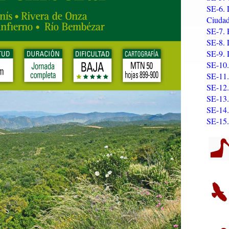
SE-6. 
Ciudad
SE-7. 
SE-8. 
SE-9. 
SE-10.
SE-11.
SE-12.
SE-13.
SE-14.
SE-15.