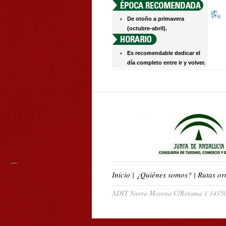
De otoño a primavera
(octubre-abril).
Es recomendable dedicar el
día completo entre ir y volver.
Inicio
|
¿Quiénes somos?
|
Rutas or
ADIT Sierra Morena C/Retama 1 14350 