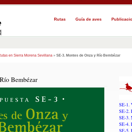
Rutas
Guía de aves
Publicaci
utas en Sierra Morena Sevillana
»
SE-3. Montes de Onza y Río Bembézar
 Río Bembézar
SE-1. 
SE-2. 
SE-3. 
SE-4. 
SE-5. 