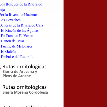
Los Bosques de la Rivera de
eja
Por la Rivera de Huéznar
Los Covachos
Dehesas de la Rivera de Cala
 El Rincón de las Águilas
 En Familia: El Venero
 Cañón del Viar
 Puente de Melonares
 El Galeón
 Embalse del Retortillo