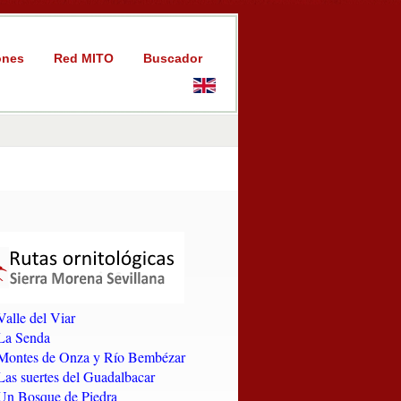
ones
Red MITO
Buscador
Valle del Viar
La Senda
Montes de Onza y Río Bembézar
Las suertes del Guadalbacar
Un Bosque de Piedra