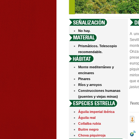
No hay.
A uno
Sevi
monte
Prismáticos. Telescopio
Onza 
recomendable.
prese
euro
Monte mediterráneo y
piqui
encinares
mirlo
Pinares
que e
Ríos y arroyos
jasiu
Construcciones humanas
(puentes y viejas minas)
Text
Águila imperial ibérica
Águila real
Collalba rubia
Buitre negro
Chova piquirroja