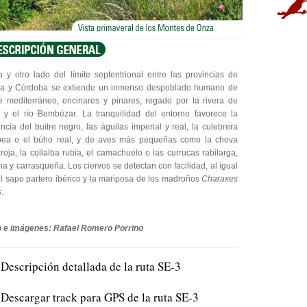
 y otro lado del límite septentrional entre las provincias de
lla y Córdoba se extiende un inmenso despoblado humano de
 mediterráneo, encinares y pinares, regado por la rivera de
y el río Bembézar. La tranquilidad del entorno favorece la
ncia del buitre negro, las águilas imperial y real, la culebrera
pea o el búho real, y de aves más pequeñas como la chova
rroja, la collalba rubia, el camachuelo o las currucas rabilarga,
na y carrasqueña. Los ciervos se detectan con facilidad, al igual
l sapo partero ibérico y la mariposa de los madroños
Charaxes
s
.
o e imágenes: Rafael Romero Porrino
Descripción detallada de la ruta SE-3
Descargar track para GPS de la ruta SE-3