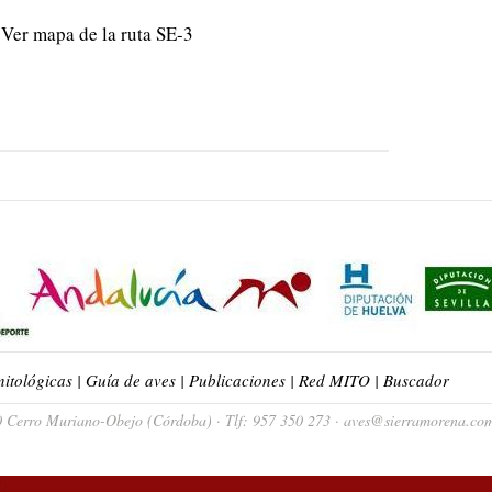
Ver mapa de la ruta SE-3
nitológicas
|
Guía de aves
|
Publicaciones
|
Red MITO
|
Buscador
Cerro Muriano-Obejo (Córdoba) · Tlf: 957 350 273 · aves@sierramorena.co