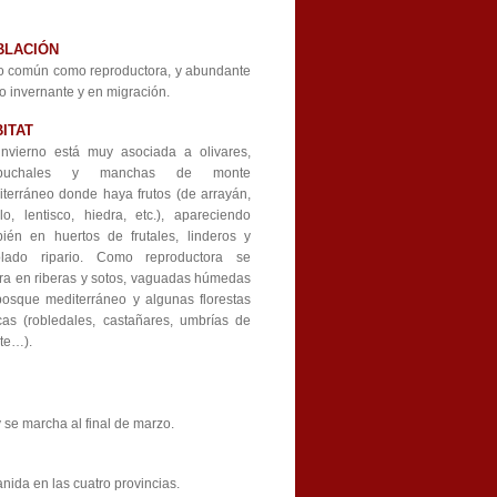
BLACIÓN
o común como reproductora, y abundante
 invernante y en migración.
ITAT
invierno está muy asociada a olivares,
ebuchales y manchas de monte
terráneo donde haya frutos (de arrayán,
llo, lentisco, hiedra, etc.), apareciendo
ién en huertos de frutales, linderos y
olado ripario. Como reproductora se
ra en riberas y sotos, vaguadas húmedas
osque mediterráneo y algunas florestas
cas (robledales, castañares, umbrías de
te…).
 se marcha al final de marzo.
nida en las cuatro provincias.