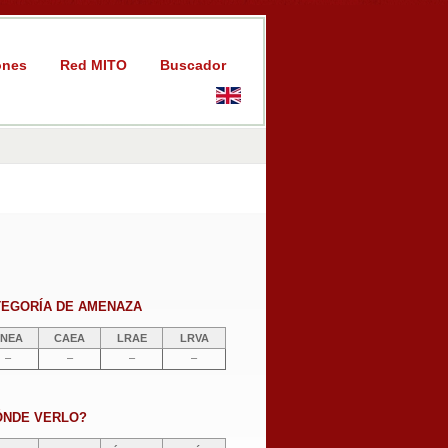
ones
Red MITO
Buscador
TEGORÍA DE AMENAZA
NEA
CAEA
LRAE
LRVA
–
–
–
–
ÓNDE VERLO?