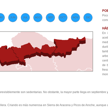
PO
Poc
AY
JUN
JUL
AGO
SEP
OCT
NOV
DIC
como
HÁB
En 
ac
medi
duri
tamb
arb
cent
de b
fres
mon
previsiblemente son sedentarias. No obstante, la mayor parte llega en septiembre y
illera. Criando es más numerosa en Sierra de Aracena y Picos de Aroche, aunque a