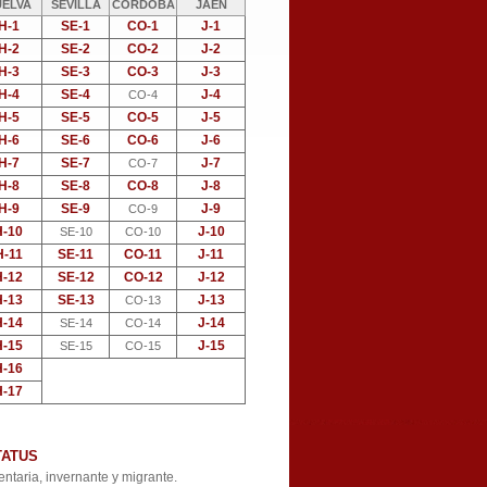
UELVA
SEVILLA
CÓRDOBA
JAÉN
H-1
SE-1
CO-1
J-1
H-2
SE-2
CO-2
J-2
H-3
SE-3
CO-3
J-3
H-4
SE-4
J-4
CO-4
H-5
SE-5
CO-5
J-5
H-6
SE-6
CO-6
J-6
H-7
SE-7
J-7
CO-7
H-8
SE-8
CO-8
J-8
H-9
SE-9
J-9
CO-9
H-10
J-10
SE-10
CO-10
H-11
SE-11
CO-11
J-11
H-12
SE-12
CO-12
J-12
H-13
SE-13
J-13
CO-13
H-14
J-14
SE-14
CO-14
H-15
J-15
SE-15
CO-15
H-16
H-17
TATUS
ntaria, invernante y migrante.