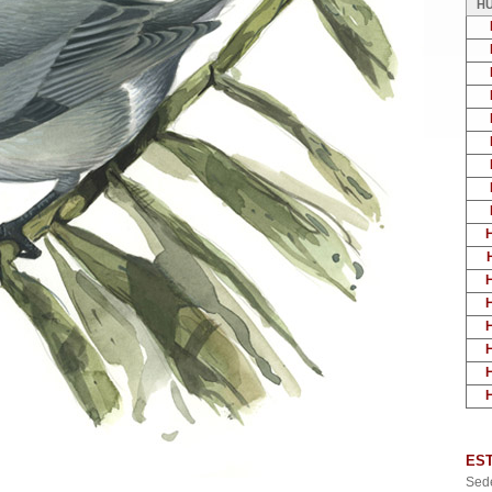
H
ES
Sede