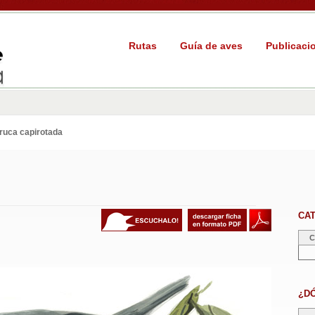
Rutas
Guía de aves
Publicaci
ruca capirotada
CA
C
¿D