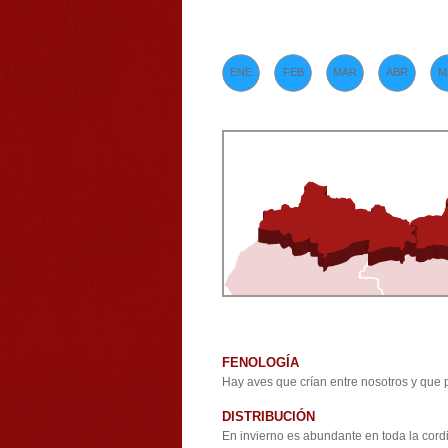
ENE
FEB
MAR
ABR
M
FENOLOGÍA
Hay aves que crían entre nosotros y que 
DISTRIBUCIÓN
En invierno es abundante en toda la cord