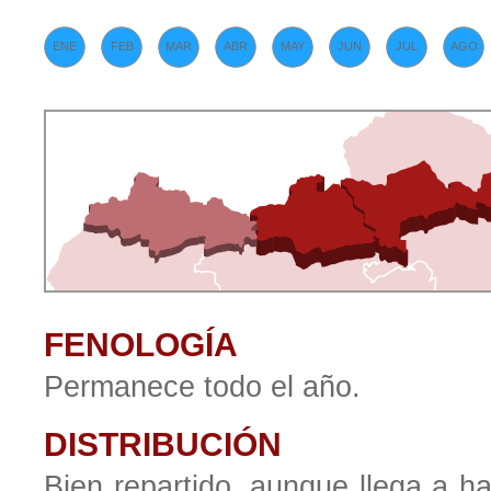
ENE
FEB
MAR
ABR
MAY
JUN
JUL
AGO
FENOLOGÍA
Permanece todo el año.
DISTRIBUCIÓN
Bien repartido, aunque llega a 