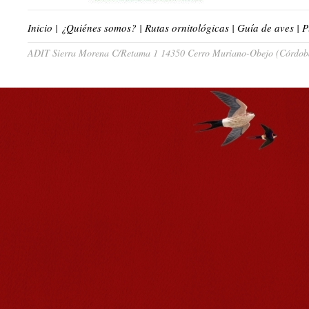
Inicio
|
¿Quiénes somos?
|
Rutas ornitológicas
|
Guía de aves
|
P
ADIT Sierra Morena C/Retama 1 14350 Cerro Muriano-Obejo (Córdoba)