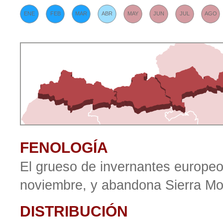
ENE
FEB
MAR
ABR
MAY
JUN
JUL
AGO
FENOLOGÍA
El grueso de invernantes europeos
noviembre, y abandona Sierra M
DISTRIBUCIÓN