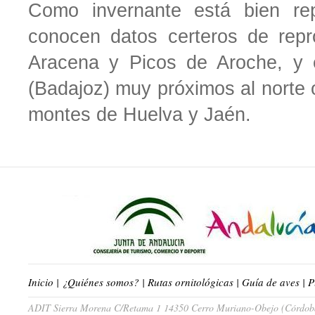
Como invernante está bien repa
conocen datos certeros de repr
Aracena y Picos de Aroche, y 
(Badajoz) muy próximos al norte 
montes de Huelva y Jaén.
Inicio
|
¿Quiénes somos?
|
Rutas ornitológicas
|
Guía de aves
|
P
ADIT Sierra Morena C/Retama 1 14350 Cerro Muriano-Obejo (Córdoba)