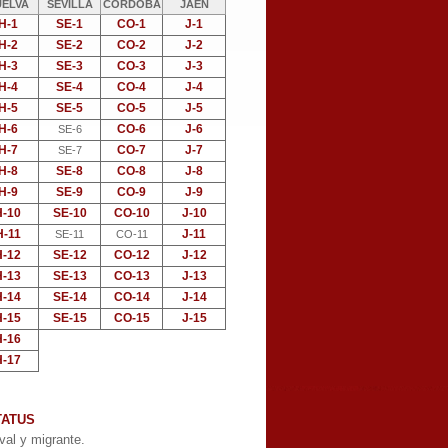
UELVA
SEVILLA
CÓRDOBA
JAÉN
H-1
SE-1
CO-1
J-1
H-2
SE-2
CO-2
J-2
H-3
SE-3
CO-3
J-3
H-4
SE-4
CO-4
J-4
H-5
SE-5
CO-5
J-5
H-6
CO-6
J-6
SE-6
H-7
CO-7
J-7
SE-7
H-8
SE-8
CO-8
J-8
H-9
SE-9
CO-9
J-9
H-10
SE-10
CO-10
J-10
H-11
J-11
SE-11
CO-11
H-12
SE-12
CO-12
J-12
H-13
SE-13
CO-13
J-13
H-14
SE-14
CO-14
J-14
H-15
SE-15
CO-15
J-15
H-16
H-17
TATUS
val y migrante.