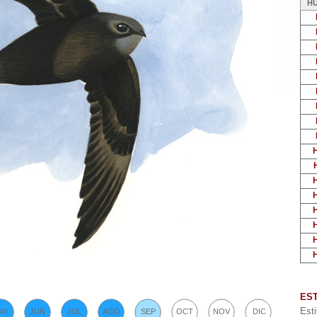
H
ES
Esti
AY
JUN
JUL
AGO
SEP
OCT
NOV
DIC