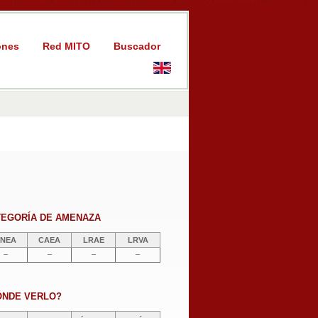
ones
Red MITO
Buscador
TEGORÍA DE AMENAZA
NEA
CAEA
LRAE
LRVA
–
–
–
–
ÓNDE VERLO?