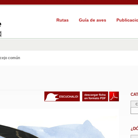
Rutas
Guía de aves
Publicaci
cejo común
CA
C
¿D