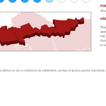
PO
Abu
HÁB
Muy
apa
hay
Ani
lo h
os últimos se ven a comienzos de septiembre, aunque el grueso parece marcharse 