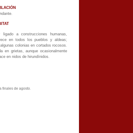
BLACIÓN
ndante.
ITAT
 ligado a construcciones humanas,
rece en todos los pueblos y aldeas;
 algunas colonias en cortados rocosos.
da en grietas, aunque ocasionalmente
ace en nidos de hirundínidos.
a finales de agosto.