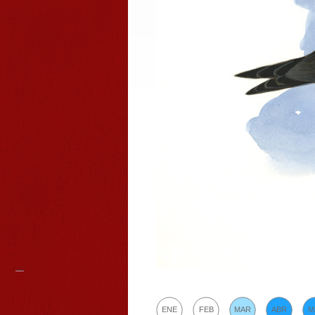
ENE
FEB
MAR
ABR
M