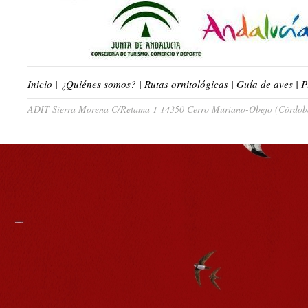
Inicio
|
¿Quiénes somos?
|
Rutas ornitológicas
|
Guía de aves
|
P
ADIT Sierra Morena C/Retama 1 14350 Cerro Muriano-Obejo (Córdoba)