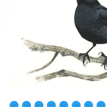
ENE
FEB
MAR
ABR
MAY
JUN
JUL
AGO