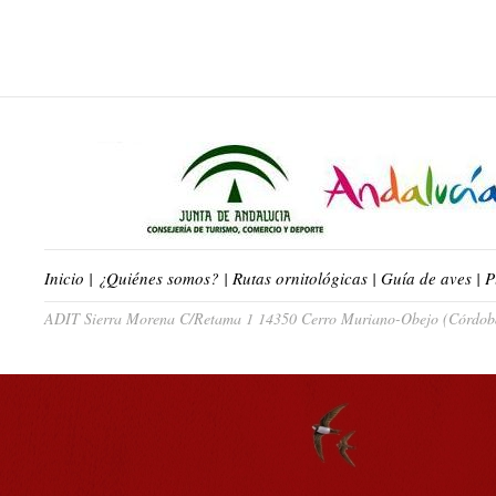
Inicio
|
¿Quiénes somos?
|
Rutas ornitológicas
|
Guía de aves
|
P
ADIT Sierra Morena C/Retama 1 14350 Cerro Muriano-Obejo (Córdoba)