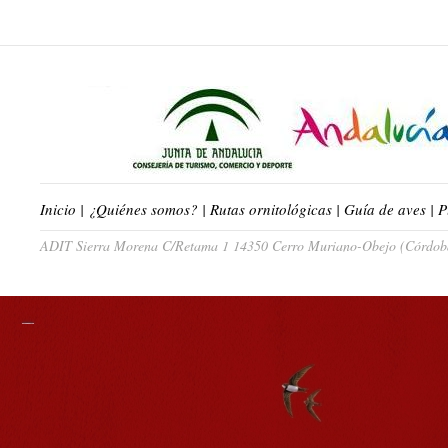
Inicio
|
¿Quiénes somos?
|
Rutas ornitológicas
|
Guía de aves
|
P
ADIT Sierra Morena C/Retama 1 14350 Cerro Muriano-Obejo (Córdoba)